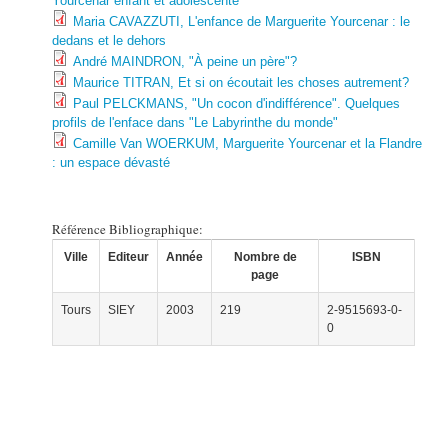
Yourcenar enfant et adolescente
Maria CAVAZZUTI, L'enfance de Marguerite Yourcenar : le
dedans et le dehors
André MAINDRON, "À peine un père"?
Maurice TITRAN, Et si on écoutait les choses autrement?
Paul PELCKMANS, "Un cocon d'indifférence". Quelques
profils de l'enface dans "Le Labyrinthe du monde"
Camille Van WOERKUM, Marguerite Yourcenar et la Flandre
: un espace dévasté
Référence Bibliographique:
Ville
Editeur
Année
Nombre de
ISBN
page
Tours
SIEY
2003
219
2-9515693-0-
0