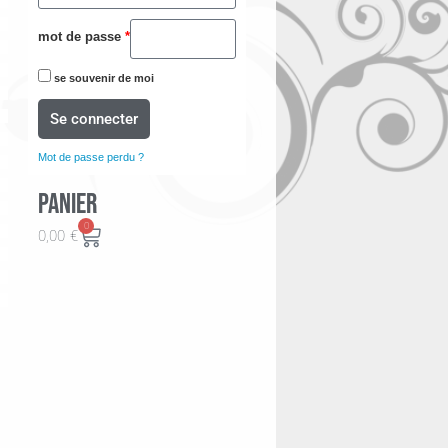
mot de passe
*
se souvenir de moi
Se connecter
Mot de passe perdu ?
Panier
0
0,00
€