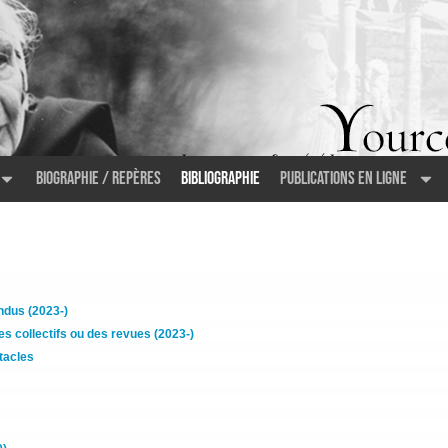
Biographie / Repères
Bibliographie
Publications en ligne
ndus (2023-)
s collectifs ou des revues (2023-)
tacles