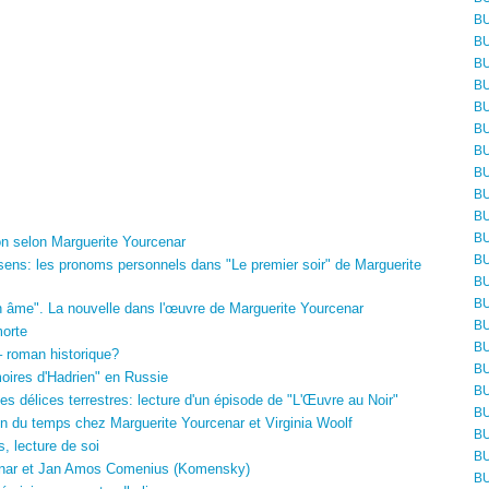
BU
BU
BU
BU
BU
BU
BU
BU
BU
BU
BU
on selon Marguerite Yourcenar
BU
ens: les pronoms personnels dans "Le premier soir" de Marguerite
BU
BU
âme". La nouvelle dans l'œuvre de Marguerite Yourcenar
BU
orte
BU
roman historique?
BU
es d'Hadrien" en Russie
BU
s délices terrestres: lecture d'un épisode de "L'Œuvre au Noir"
BU
 du temps chez Marguerite Yourcenar et Virginia Woolf
BU
 lecture de soi
BU
nar et Jan Amos Comenius (Komensky)
BU