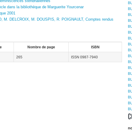
éminiscences stendhaliennes
BU
cle dans la bibliothèque de Marguerite Yourcenar
BU
ique 2001
BU
O, M. DELCROIX, M. DOUSPIS, R. POIGNAULT, Comptes rendus
BU
BU
BU
BU
BU
e
Nombre de page
ISBN
BU
BU
265
ISSN 0987-7940
BU
BU
BU
BU
BU
BU
BU
BU
BU
C
no