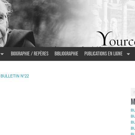
Biographie / Repères
Bibliographie
Publications en ligne
 BULLETIN N°22
M
BU
BU
BU
BU
BU