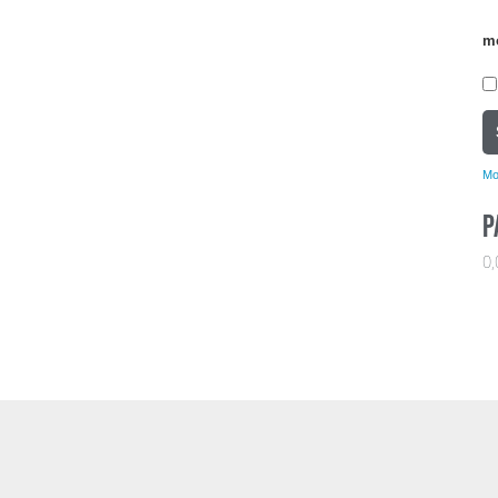
m
Mo
P
0,