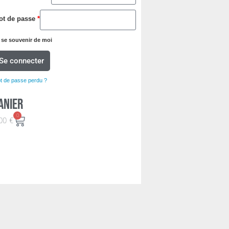
ot de passe
*
se souvenir de moi
Se connecter
t de passe perdu ?
anier
0
00
€