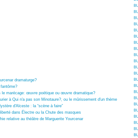
BU
BU
BU
BU
BU
BU
BU
BU
BU
BU
BU
BU
BU
urcenar dramaturge?
BU
 fantôme?
BU
 le marécage: œuvre poétique ou œuvre dramatique?
BU
rier à Qui n'a pas son Minotaure?, ou le mûrissement d'un thème
BU
ère d'Alceste : la “scène à faire”
BU
iberté dans Électre ou la Chute des masques
BU
e relative au théâtre de Marguerite Yourcenar
BU
BU
BU