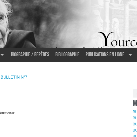
Biographie / Repères
Bibliographie
Publications en ligne
 BULLETIN N°7
M
Yourcenar
BU
BU
BU
BU
BU