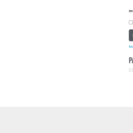
m
Mo
P
0,