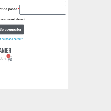
ot de passe
*
se souvenir de moi
Se connecter
t de passe perdu ?
anier
0
00
€