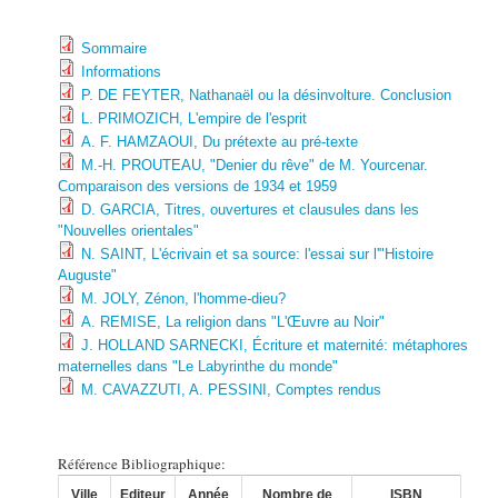
Sommaire
Informations
P. DE FEYTER, Nathanaël ou la désinvolture. Conclusion
L. PRIMOZICH, L'empire de l'esprit
A. F. HAMZAOUI, Du prétexte au pré-texte
M.-H. PROUTEAU, "Denier du rêve" de M. Yourcenar.
Comparaison des versions de 1934 et 1959
D. GARCIA, Titres, ouvertures et clausules dans les
"Nouvelles orientales"
N. SAINT, L'écrivain et sa source: l'essai sur l'"Histoire
Auguste"
M. JOLY, Zénon, l'homme-dieu?
A. REMISE, La religion dans "L'Œuvre au Noir"
J. HOLLAND SARNECKI, Écriture et maternité: métaphores
maternelles dans "Le Labyrinthe du monde"
M. CAVAZZUTI, A. PESSINI, Comptes rendus
Référence Bibliographique:
Ville
Editeur
Année
Nombre de
ISBN