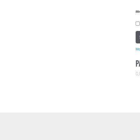
m
Mo
P
0,