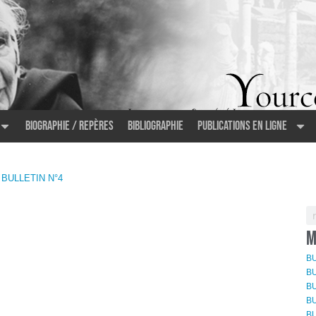
Biographie / Repères
Bibliographie
Publications en ligne
 BULLETIN N°4
M
BU
BU
BU
BU
BU