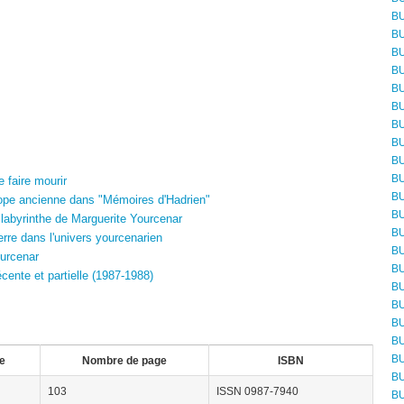
BU
BU
BU
BU
BU
BU
BU
BU
BU
BU
 faire mourir
BU
pe ancienne dans "Mémoires d'Hadrien"
BU
byrinthe de Marguerite Yourcenar
BU
re dans l'univers yourcenarien
BU
ourcenar
BU
ente et partielle (1987-1988)
BU
BU
BU
BU
BU
e
Nombre de page
ISBN
BU
103
ISSN 0987-7940
BU