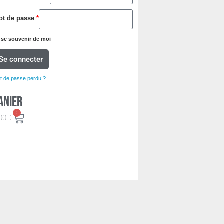
ot de passe
*
se souvenir de moi
Se connecter
t de passe perdu ?
anier
0
00
€