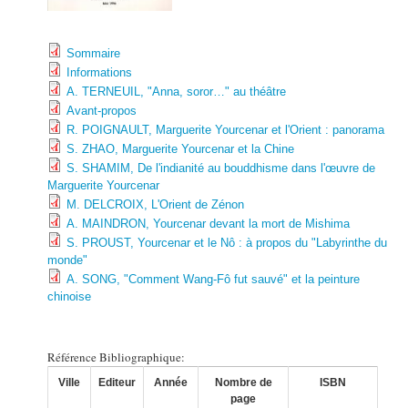
Sommaire
Informations
A. TERNEUIL, "Anna, soror…" au théâtre
Avant-propos
R. POIGNAULT, Marguerite Yourcenar et l'Orient : panorama
S. ZHAO, Marguerite Yourcenar et la Chine
S. SHAMIM, De l'indianité au bouddhisme dans l'œuvre de
Marguerite Yourcenar
M. DELCROIX, L'Orient de Zénon
A. MAINDRON, Yourcenar devant la mort de Mishima
S. PROUST, Yourcenar et le Nô : à propos du "Labyrinthe du
monde"
A. SONG, "Comment Wang-Fô fut sauvé" et la peinture
chinoise
Référence Bibliographique:
Ville
Editeur
Année
Nombre de
ISBN
page