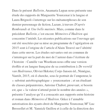
Dans le présent
Bulletin
, Anamaria Lupan nous présente une
étude des rapports de Marguerite Yourcenar à la langue et
Laura Brignoli s’interroge sur les métamorphoses de son
dernier personnage de fiction, Lazare, à travers
D’après
Rembrandt
et
Une belle matinée
. Mais, comme dans le
précédent
Bulletin
, c’est encore
Mémoires d’Hadrien
qui
concentre l’intérêt. Les récentes publications sur l’ouvrage qui
ont été suscitées par sa mise au programme de l’agrégation en
2015 sont à l’origine de l’article d’Alain Trouvé sur l’altérité
dans cette œuvre. Les études suivantes ont en commun de
s’interroger sur la part du moi de l’auteur dans l’écriture de
l’histoire : Camille van Woerkum nous offre une version
étoffée et en langue française de sa contribution à
De wereld
van Hadrianus
, Olivier Hekster, Corjo Jansen éd., Nimègue,
Vantilt, 2015, où il cherche, sous le portrait de l’empereur, le
« substrat autobiographique » yourcenarien ; et un étudiant
de classes préparatoires, Antoine Chabot, prouvant, si besoin
est, que « la valeur n’attend point le nombre des années »,
présente l’analyse qu’il a consacrée aux rapports entre histoire
et roman dans
Mémoires d’Hadrien
. Grâce à l’aimable
e
autorisation des ayants droit de Marguerite Yourcenar, M
Luc
Brossollet et M. Yannick Guillou et à celle de la direction des