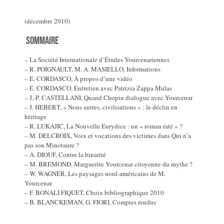
(décembre 2010)
Sommaire
– La Société Internationale d’Études Yourcenariennes
– R. POIGNAULT, M. A. MASIELLO, Informations
– E. CORDASCO, À propos d’une vidéo
– E. CORDASCO, Entretien avec Patrizia Zappa Mulas
– J.-P. CASTELLANI, Quand Chopin dialogue avec Yourcenar
– J. HEBERT, « Nous autres, civilisations » : le déclin en
héritage
– R. LUKAJIC, La Nouvelle Eurydice : un « roman raté » ?
– M. DELCROIX, Voix et vocations des victimes dans Qui n’a
pas son Minotaure ?
– A. DIOUF, Contre la binarité
– M. BREMOND, Marguerite Yourcenar citoyenne du mythe ?
– W. WAGNER, Les paysages nord-américains de M.
Yourcenar
– F. BONALI FIQUET, Choix bibliographique 2010
– B. BLANCKEMAN, G. FIORI, Comptes rendus