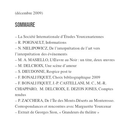
(décembre 2009)
Sommaire
– La Société Internationale d’Études Yourcenariennes
– R. POIGNAULT, Informations
– N. NIELIPOWICZ, De l’interprétation de l’art vers
l’interprétation des événements
– M. A. MASIELLO, L’Œuvre au Noir : un titre, deux œuvres
– M. DELCROIX, Une scène d’amour
– S. DIEUDONNE, Respice post te
– F. BONALI FIQUET, Choix bibliographique 2009
– F. BONALI FIQUET, J.-P. CASTELLANI, M. C., M.-R.
CHIAPPARO, M. DELCROIX, E. DEZON JONES, Comptes
rendus
– P. ZACCHERA, De l’Île des Monts-Déserts au Monterosso.
Correspondances et rencontres avec Marguerite Yourcenar
– Extrait de Georges Sion, « Grandeurs du théâtre »