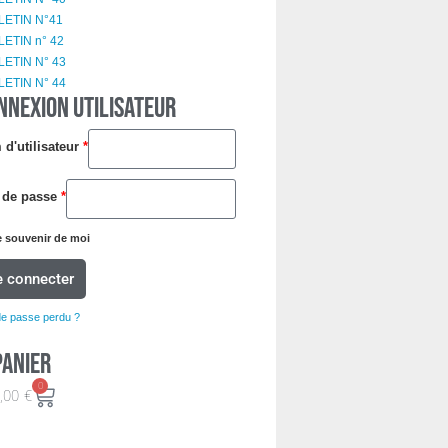
LETIN N°41
ETIN n° 42
LETIN N° 43
LETIN N° 44
NNEXION UTILISATEUR
d'utilisateur
*
 de passe
*
 souvenir de moi
e connecter
de passe perdu ?
Panier
0
,00
€