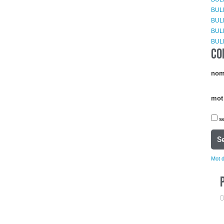
BUL
BULL
BUL
BUL
CO
nom 
mot
se
S
Mot 
0