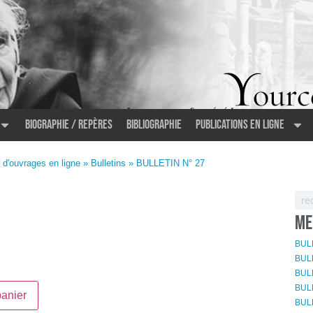
Biographie / Repères
Bibliographie
Publications en ligne
 d'ouvrages en ligne
»
Bulletins
» BULLETIN N° 27
ME
BULL
BULL
BULL
BUL
panier
BUL