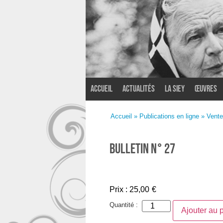
Accueil
Actualités
La SIEY
Œuvres
Accueil
/
Bulletins
/ BULLETIN N° 27
Accueil
»
Publications en ligne
»
Vente
BULLETIN N° 27
Prix :
25,00
€
Quantité :
Ajouter au 