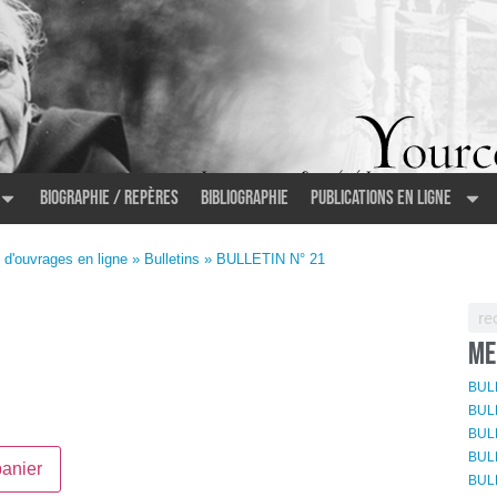
Biographie / Repères
Bibliographie
Publications en ligne
 d'ouvrages en ligne
»
Bulletins
» BULLETIN N° 21
ME
BULL
BULL
BULL
BUL
panier
BUL