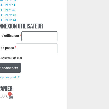
LETIN N°41
ETIN n° 42
LETIN N° 43
LETIN N° 44
NNEXION UTILISATEUR
d'utilisateur
*
 de passe
*
 souvenir de moi
e connecter
de passe perdu ?
Panier
0
,00
€