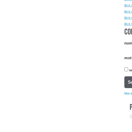
BUL
BULL
BUL
BUL
CO
nom 
mot
se
S
Mot 
0