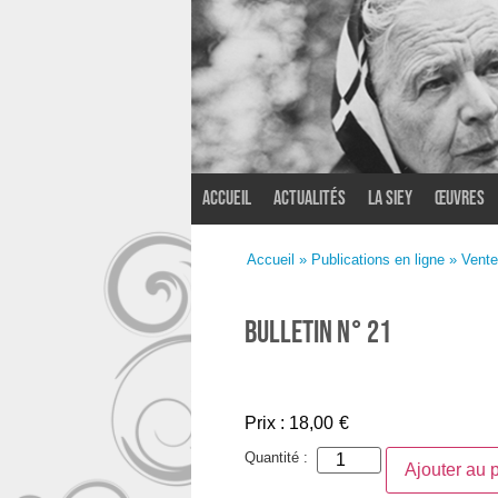
Accueil
Actualités
La SIEY
Œuvres
Accueil
/
Bulletins
/ BULLETIN N° 21
Accueil
»
Publications en ligne
»
Vente
BULLETIN N° 21
Prix :
18,00
€
Quantité :
Ajouter au 