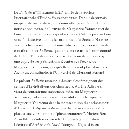
e
Le
Bulletin
n° 33 marque la 25
année de la Société
Internationale d’Études Yourcenariennes. Depuis désormais
un quart de siècle, donc, nous nous efforçons d’approfondir
notre connaissance de l’œuvre de Marguerite Yourcenar et de
faire connaître les travaux qu’elle suscite. Cela ne peut se faire
sans l’aide active de tous les membres de la Société. Nous ne
saurions trop vous inciter à nous adresser des propositions de
contribution au
Bulletin
, que nous soumettrons à notre comité
de lecture. Nous demandons aussi à chacun de nous envoyer
une copie de ses publications récentes sur l’œuvre de
Marguerite Yourcenar, afin qu’elles prennent place dans nos
Archives, consultables à l’Université de Clermont-Ferrand.
Le présent
Bulletin
rassemble des articles témoignant des
centres d’intérêt divers des chercheurs. Aurélie Adler, qui
vient de soutenir une importante thèse sur Marguerite
Yourcenar, met en évidence une évolution stylistique de
Marguerite Yourcenar dans la représentation du déclassement
d’
Alexis
au
Labyrinthe du monde
, le classicisme cédant la
place à une voix narrative “plus aventureuse”. Mariem Ben
Attia Hdhili s’intéresse au rôle de la photographie dans
l’écriture d’
Archives du Nord
. Dionysios Kapsaskis, en