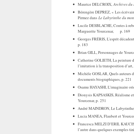
Maurice DELCROIX,
Archives du
Bérengère DEPREZ, « Les écrivains
Pirmez dans
Le Labyrinthe du mo
Lucile DESBLACHE, Contes à rebou
Marguerite Yourcenar, p. 169
Georges FRÉRIS, L’esprit décaden
p. 183
Brian GILL, Personnages de Yource
Catherine GOLIETH, La peinture da
l’imitation à la transposition d’art,
Michèle GOSLAR, Quels auteurs 
documents biographiques, p. 221
Osamu HAYASHI, L’imaginaire orien
Dionysis KAPSASKIS, Réalisme et l
Yourcenar, p. 251
André MAINDRON, Le Labyrinthe d
Lucia MANEA, Flaubert et Yourcena
Francesca MELZI D’ERIL KAUCISVIL
l’autre dans quelques exemples tir