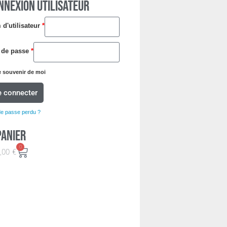
NNEXION UTILISATEUR
d'utilisateur
*
 de passe
*
 souvenir de moi
e connecter
de passe perdu ?
Panier
0
,00
€