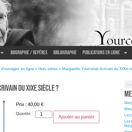
Biographie / Repères
Bibliographie
Publications en ligne
r écrivain du XIXe siècle ?
 d'ouvrages en ligne
»
Hors séries
» Marguerite Yourcenar écrivain du XIXe si
ivain du XIXe siècle ?
ME
Marg
Prix :
40,00
€
Marg
Quantité :
Le(s
Ajouter au panier
Les 
Marg