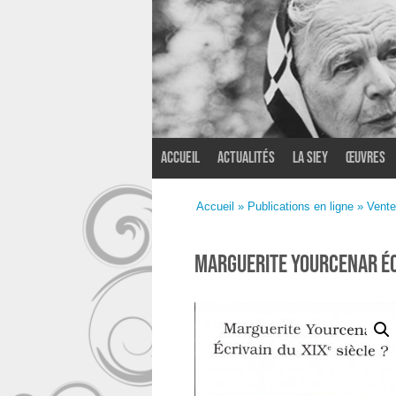
Accueil
Actualités
La SIEY
Œuvres
Accueil
/
Hors séries
/ Marguerite Yourcena
Accueil
»
Publications en ligne
»
Vente
Marguerite Yourcenar écr