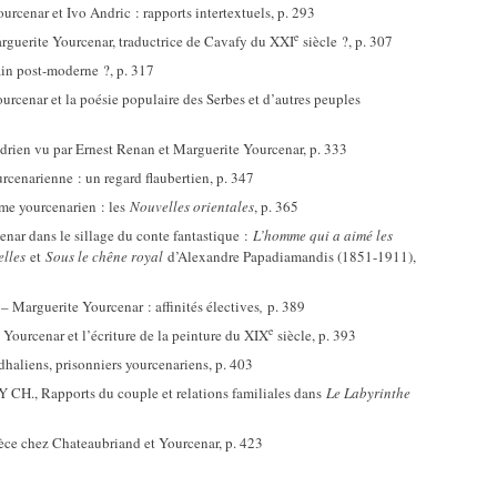
cenar et Ivo Andric : rapports intertextuels, p. 293
e
rite Yourcenar, traductrice de Cavafy du XXI
siècle ?, p. 307
ain post-moderne ?, p. 317
cenar et la poésie populaire des Serbes et d’autres peuples
en vu par Ernest Renan et Marguerite Yourcenar, p. 333
cenarienne : un regard flaubertien, p. 347
me yourcenarien : les
Nouvelles orientales
, p. 365
nar dans le sillage du conte fantastique :
L’homme qui a aimé les
lles
et
Sous le chêne royal
d’Alexandre Papadiamandis (1851-1911),
Marguerite Yourcenar : affinités électives
,
p. 389
e
urcenar et l’écriture de la peinture du XIX
siècle, p. 393
haliens, prisonniers yourcenariens, p. 403
H., Rapports du couple et relations familiales dans
Le Labyrinthe
e chez Chateaubriand et Yourcenar, p. 423