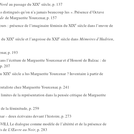
e
 Nord
au passage du XIX
siècle, p. 137
 distingués qu’on n’a jamais beaucoup lus ». Présence d’Octave
nde
de Marguerite Yourcenar, p. 157
e
rs : présence de l’imaginaire féminin du XIX
siècle dans l’œuvre de
e
e
t du XIX
siècle et l’angoisse du XXI
siècle dans
Mémoires d’Hadrien
,
nar, p. 193
ns l’écriture de Marguerite Yourcenar et d’Honoré de Balzac : de
 p. 207
e
du XIX
siècle a lus Marguerite Yourcenar ? Inventaire à partir de
taliste chez Marguerite Yourcenar, p. 241
imites de la représentation dans la pensée critique de Marguerite
e la féminitude, p. 259
r – deux écrivains devant l’histoire, p. 273
I, Le dialogue comme modèle de l’altérité et de la présence de
és de
L’Œuvre au Noir
, p. 283