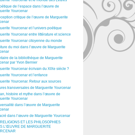
uerite Yourcenar et le monde des Lettres
oétique de l’espace dans l’œuvre de
uerite Yourcenar
éception critique de l’œuvre de Marguerite
cenar
uerite Yourcenar et l’univers poétique
uerite Yourcenar entre littérature et science
uerite Yourcenar citoyenne du monde
riture du moi dans l’œuvre de Marguerite
cenar
ntaire de la bibliothèque de Marguerite
cenar par Yvon Bernier
uerite Yourcenar écrivain du XIXe siècle ?
uerite Yourcenar et l’enfance
uerite Yourcenar. Retour aux sources
ures transversales de Marguerite Yourcenar
n, histoire et mythe dans l’œuvre de
uerite Yourcenar
iversalité dans l’œuvre de Marguerite
cenar
acré dans l’œuvre de Marguerite Yourcenar
 RELIGIONS ET LES PHILOSOPHIES
S L’ŒUVRE DE MARGUERITE
RCENAR