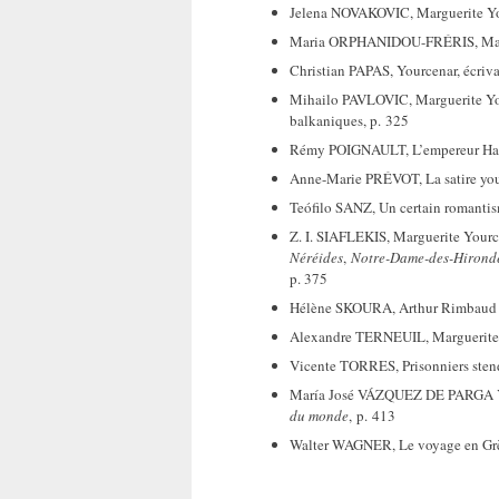
Jelena NOVAKOVIC, Marguerite Your
Maria ORPHANIDOU-FRÉRIS, Margue
Christian PAPAS, Yourcenar, écriv
Mihailo PAVLOVIC, Marguerite Your
balkaniques, p. 325
Rémy POIGNAULT, L’empereur Hadri
Anne-Marie PRÉVOT, La satire your
Teófilo SANZ, Un certain romantis
Z. I. SIAFLEKIS, Marguerite Yource
Néréides
,
Notre-Dame-des-Hironde
p. 375
Hélène SKOURA, Arthur Rimbaud – 
Alexandre TERNEUIL, Marguerite Yo
Vicente TORRES, Prisonniers stend
María José VÁZQUEZ DE PARGA Y C
du monde
, p. 413
Walter WAGNER, Le voyage en Grèc