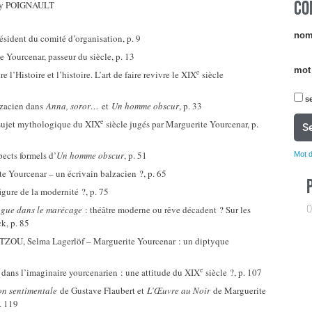
CO
émy POIGNAULT
nom 
sident du comité d’organisation, p. 9
urcenar, passeur du siècle, p. 13
mot
e
istoire et l’histoire. L’art de faire revivre le XIX
siècle
se
zacien dans
Anna, soror…
et
Un homme obscur
, p. 33
e
sujet mythologique du XIX
siècle jugés par Marguerite Yourcenar, p.
S
ects formels d’
Un homme obscur
, p. 51
Mot 
ourcenar – un écrivain balzacien ?, p. 65
gure de la modernité ?, p. 75
0
ogue dans le marécage
: théâtre moderne ou rêve décadent ? Sur les
k, p. 85
, Selma Lagerlöf – Marguerite Yourcenar : un diptyque
e
ans l’imaginaire yourcenarien : une attitude du XIX
siècle ?, p. 107
on sentimentale
de Gustave Flaubert et
L’Œuvre au Noir
de Marguerite
. 119