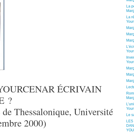
Marg
La p
Marg
La r
Your
Marg
Marg
Marg
L’éc
Your
Inve
Your
Marg
Marg
Marg
YOURCENAR ÉCRIVAIN
Lect
Roma
E ?
Marg
L’un
 de Thessalonique, Université
Your
Le s
vembre 2000)
LES
DAN
YOU