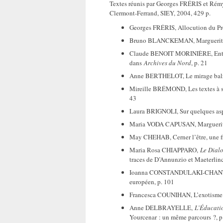
Textes réunis par Georges FRÉRIS et R
Clermont-Ferrand, SIEY, 2004, 429 p.
Georges FRÉRIS, Allocution du Pré
Bruno BLANCKEMAN, Marguerite Yo
Claude BENOIT MORINIÈRE, Entre l’H
dans
Archives du Nord
, p. 21
Anne BERTHELOT, Le mirage bal
Mireille BRÉMOND, Les textes à 
43
Laura BRIGNOLI, Sur quelques asp
Maria VODA CAPUSAN, Marguerite Y
May CHEHAB, Cerner l’être, une fi
Maria Rosa CHIAPPARO,
Le Dial
traces de D’Annunzio et Maeterlinc
Ioanna CONSTANDULAKI-CHANTZOU
européen, p. 101
Francesca COUNIHAN, L’exotisme d
Anne DELBRAYELLE,
L’Éducati
Yourcenar : un même parcours ?, p