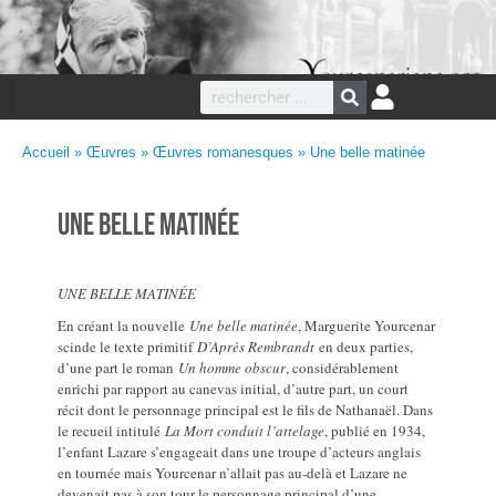
Accueil
»
Œuvres
»
Œuvres romanesques
» Une belle matinée
Une belle matinée
UNE BELLE MATINÉE
En créant la nouvelle
Une belle matinée
, Marguerite Yourcenar
scinde le texte primitif
D’Après Rembrandt
en deux parties,
d’une part le roman
Un homme obscur
, considérablement
enrichi par rapport au canevas initial, d’autre part, un court
récit dont le personnage principal est le fils de Nathanaël. Dans
le recueil intitulé
La Mort conduit l’attelage
, publié en 1934,
l’enfant Lazare s’engageait dans une troupe d’acteurs anglais
en tournée mais Yourcenar n’allait pas au-delà et Lazare ne
devenait pas à son tour le personnage principal d’une