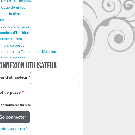
 Nouvelle Eurydice
 Coup de grâce
nier du rêve
ux
uvelles orientales
moires d’Hadrien
Œuvre au Noir
 homme obscur
nte bleu. Le Premier soir. Maléfice
e belle matinée
ONNEXION UTILISATEUR
m d'utilisateur
*
ot de passe
*
se souvenir de moi
Se connecter
t de passe perdu ?