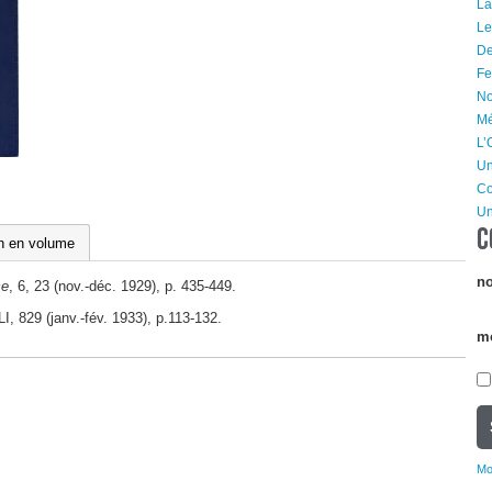
La
Le
De
Fe
No
Mé
L’
Un
Co
Un
C
on en volume
no
ce
, 6, 23 (nov.-déc. 1929), p. 435-449.
I, 829 (janv.-fév. 1933), p.113-132.
m
Mo