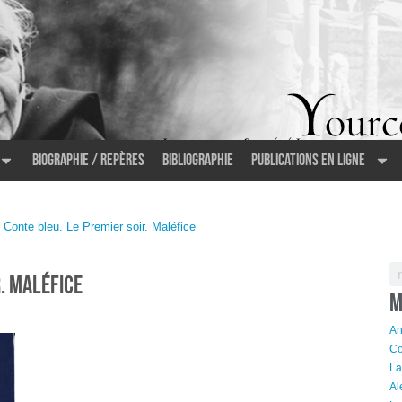
Biographie / Repères
Bibliographie
Publications en ligne
 Conte bleu. Le Premier soir. Maléfice
r. Maléfice
M
An
Co
La
Al