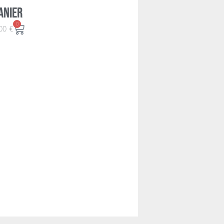
anier
0
00
€