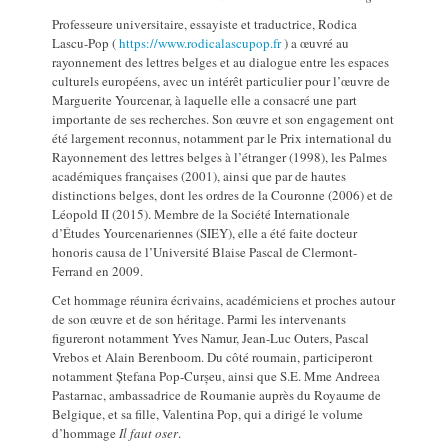
Professeure universitaire, essayiste et traductrice, Rodica
Lascu-Pop (
https://www.rodicalascupop.fr
) a œuvré au
rayonnement des lettres belges et au dialogue entre les espaces
culturels européens, avec un intérêt particulier pour l’œuvre de
Marguerite Yourcenar, à laquelle elle a consacré une part
importante de ses recherches. Son œuvre et son engagement ont
été largement reconnus, notamment par le Prix international du
Rayonnement des lettres belges à l’étranger (1998), les Palmes
académiques françaises (2001), ainsi que par de hautes
distinctions belges, dont les ordres de la Couronne (2006) et de
Léopold II (2015). Membre de la Société Internationale
d’Études Yourcenariennes (SIEY), elle a été faite docteur
honoris causa de l’Université Blaise Pascal de Clermont-
Ferrand en 2009.
Cet hommage réunira écrivains, académiciens et proches autour
de son œuvre et de son héritage. Parmi les intervenants
figureront notamment Yves Namur, Jean-Luc Outers, Pascal
Vrebos et Alain Berenboom. Du côté roumain, participeront
notamment Ștefana Pop-Curșeu, ainsi que S.E. Mme Andreea
Pastarnac, ambassadrice de Roumanie auprès du Royaume de
Belgique, et sa fille, Valentina Pop, qui a dirigé le volume
d’hommage
Il faut oser
.