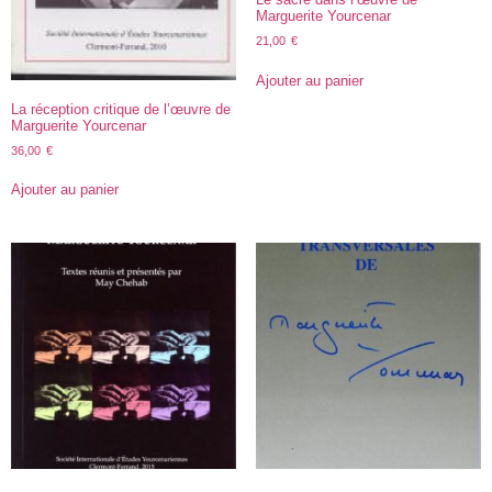
Marguerite Yourcenar
21,00
€
Ajouter au panier
La réception critique de l’œuvre de
Marguerite Yourcenar
36,00
€
Ajouter au panier