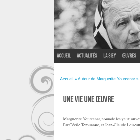
Accueil
Actualités
La SIEY
Œuvres
Accueil
»
Autour de Marguerite Yourcenar
»
Une vie une œuvre
Marguerite Yourcenar, nomade les yeux ouver
Par Cécile Terouanne, et Jean-Claude Loiseau