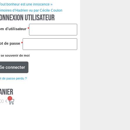
Tout bonheur est une innocence »
moires d’Hadrien vu par Cécile Coulon
ONNEXION UTILISATEUR
m d'utilisateur
*
ot de passe
*
se souvenir de moi
Se connecter
t de passe perdu ?
anier
0
00
€