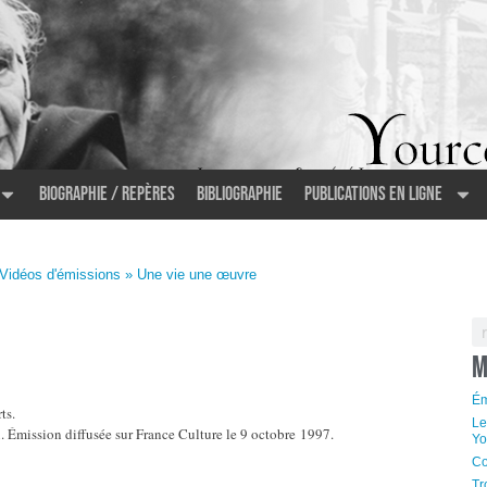
Biographie / Repères
Bibliographie
Publications en ligne
Vidéos d'émissions
» Une vie une œuvre
M
Ém
ts.
Le
. Émission diffusée sur France Culture le 9 octobre 1997.
Yo
Co
Tr