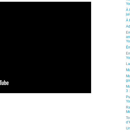
Yo
À 
ju
À 
Ad
Em
an
Yo
Ém
En
Yo
La
Ma
Ma
go
Ma
3 
Pu
Yo
Ra
Mé
To
d’
Un