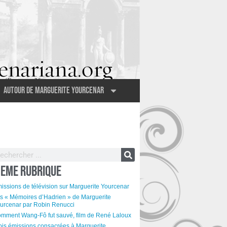
Autour de Marguerite Yourcenar
EME RUBRIQUE
issions de télévision sur Marguerite Yourcenar
s « Mémoires d’Hadrien » de Marguerite
urcenar par Robin Renucci
mment Wang-Fô fut sauvé, film de René Laloux
ois émissions consacrées à Marguerite