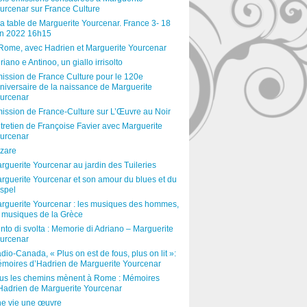
urcenar sur France Culture
la table de Marguerite Yourcenar. France 3- 18
in 2022 16h15
Rome, avec Hadrien et Marguerite Yourcenar
riano e Antinoo, un giallo irrisolto
ission de France Culture pour le 120e
niversaire de la naissance de Marguerite
urcenar
ission de France-Culture sur L’Œuvre au Noir
tretien de Françoise Favier avec Marguerite
urcenar
zare
rguerite Yourcenar au jardin des Tuileries
rguerite Yourcenar et son amour du blues et du
spel
rguerite Yourcenar : les musiques des hommes,
: musiques de la Grèce
nto di svolta : Memorie di Adriano – Marguerite
urcenar
dio-Canada, « Plus on est de fous, plus on lit »:
moires d’Hadrien de Marguerite Yourcenar
us les chemins mènent à Rome : Mémoires
Hadrien de Marguerite Yourcenar
e vie une œuvre