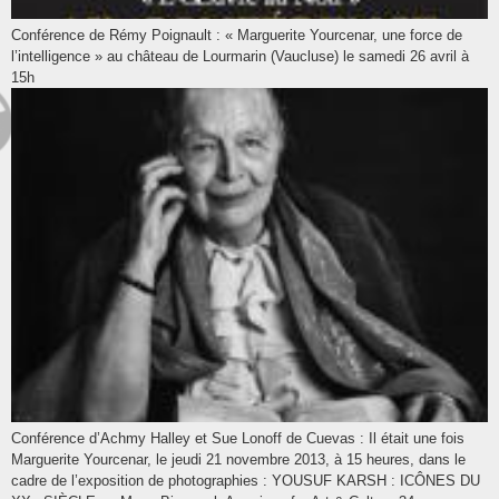
Conférence de Rémy Poignault : « Marguerite Yourcenar, une force de
l’intelligence » au château de Lourmarin (Vaucluse) le samedi 26 avril à
15h
Conférence d’Achmy Halley et Sue Lonoff de Cuevas : Il était une fois
Marguerite Yourcenar, le jeudi 21 novembre 2013, à 15 heures, dans le
cadre de l’exposition de photographies : YOUSUF KARSH : ICÔNES DU