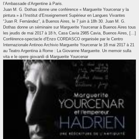
l’Ambassade d’Argentine à Paris.
Juan M. G. Dothas donne une conférence « Marguerite Yourcenar y la
pintura » à l’Institut d’Enseignement Supérieur en Langues Vivantes
“Juan R. Fernández”, à Buenos Aires, le 7 juin à 18h 30. Juan M. G.
Dothas donne un séminaire sur Marguerite Yourcenar à Buenos Aires tous
les jeudis de mai 2017 à 18 h, Casa Cavia 2985 Cavia, Buenos Aires, […]
Conférence-spectacle d’Enzo CORDASCO organisée par le Centro
Internazionale Antinoo Archivio Marguerite Yourcenar le 18 mai 2017 à 21
au Teatro Argentina à Rome : La Giovanne Marguerite. Un memoir sulla
vita e le opere giovanili di Marguerite Yourcenar