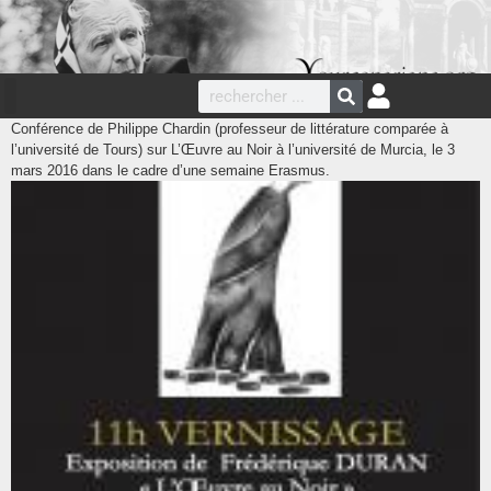
Conférence de Philippe Chardin (professeur de littérature comparée à
l’université de Tours) sur L’Œuvre au Noir à l’université de Murcia, le 3
mars 2016 dans le cadre d’une semaine Erasmus.