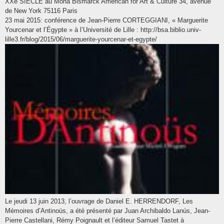
XXe SIÈCLE au Mona Bismarck American for Art & Culture 34, avenue
de New York 75116 Paris
23 mai 2015: conférence de Jean-Pierre CORTEGGIANI, « Marguerite
Yourcenar et l’Égypte » à l’Université de Lille : http://bsa.biblio.univ-
lille3.fr/blog/2015/06/marguerite-yourcenar-et-egypte/
Le jeudi 13 juin 2013, l’ouvrage de Daniel E. HERRENDORF, Les
Mémoires d’Antinoüs, a été présenté par Juan Archibaldo Lanús, Jean-
Pierre Castellani, Rémy Poignault et l’éditeur Samuel Tastet à