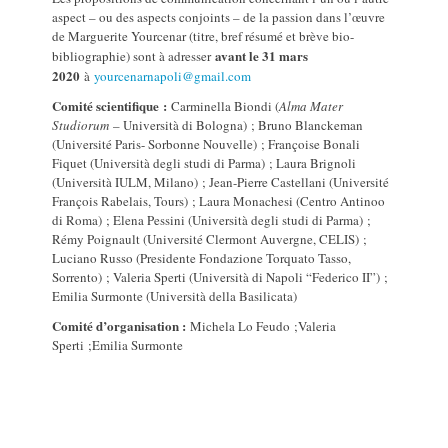
aspect – ou des aspects conjoints – de la passion dans l’œuvre
de Marguerite Yourcenar (titre, bref résumé et brève bio-
avant le 31 mars
bibliographie) sont à adresser
2020
à
yourcenarnapoli@gmail.com
Comité scientifique :
Carminella Biondi (
Alma Mater
Studiorum
– Università di Bologna) ; Bruno Blanckeman
(Université Paris- Sorbonne Nouvelle) ; Françoise Bonali
Fiquet (Università degli studi di Parma) ; Laura Brignoli
(Università IULM, Milano) ; Jean-Pierre Castellani (Université
François Rabelais, Tours) ; Laura Monachesi (Centro Antinoo
di Roma) ; Elena Pessini (Università degli studi di Parma) ;
Rémy Poignault (Université Clermont Auvergne, CELIS) ;
Luciano Russo (Presidente Fondazione Torquato Tasso,
Sorrento) ; Valeria Sperti (Università di Napoli “Federico II”) ;
Emilia Surmonte (Università della Basilicata)
Comité d’organisation :
Michela Lo Feudo ;Valeria
Sperti ;Emilia Surmonte