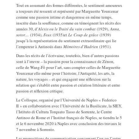
Tout en assumant des formes différentes, le sentiment amoureux
a toujours été ressenti et représenté par Marguerite Yourcenar
comme une passion intime et dangereuse en même temps,
inscrite dans la souffrance, comme en témoignent les récits des
années 30, d’
Alexis ou le Traité du vain combat
(1929),
Anna,
soror…
(1934),
Feux
(1935)et
Le
Coup de grâce
(1939)
jusqu’à la représentation du sentiment extraordinaire qui lie
l’empereur à Antinoüs dans
Mémoires d’Hadrien
(1951).
Dans les récits de l’écrivaine, toutefois, bien d’autres passions
sont à l’œuvre – la passion pour la connaissance de Zénon,
celle de Wang-Fô pour l’art, sans compter celles de Marguerite
Yourcenar elle-même pour l’histoire, l’Antiquité, les arts, la
nature, les voyages – et qui engagent une réflexion sur la
relation qui s’établit entre passion et création littéraire et entre
passion et réflexion critique.
Le Colloque, organisé par l’Université de Naples « Federico
II » en collaboration avec l’Université de la Basilicate, la SIEY,
l’Istituto di Cultura Torquato Tasso de Sorrente, le Centre
Antinoo de Rome et l’Institut français de Naples, se tiendra le 5
et le 6 novembre 2020 à Naples avec conclusion des travaux le
7 novembre à Sorrento.
Les propositions de communication concernant l’un ou l’autre