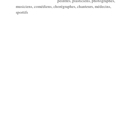
peintres, plasticiens, photographes,
musiciens, comédiens, chorégraphes, chanteurs, médecins,
sportifs