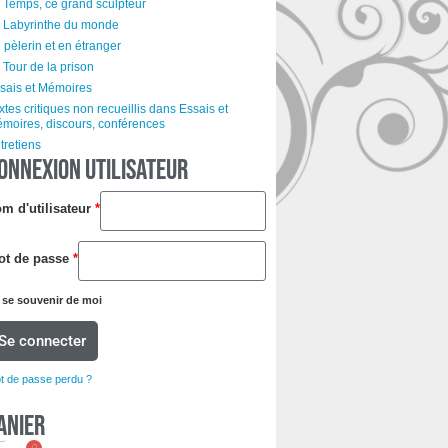
 Temps, ce grand sculpteur
 Labyrinthe du monde
 pèlerin et en étranger
 Tour de la prison
sais et Mémoires
xtes critiques non recueillis dans Essais et
moires, discours, conférences
tretiens
ONNEXION UTILISATEUR
m d'utilisateur
*
ot de passe
*
se souvenir de moi
Se connecter
t de passe perdu ?
anier
0