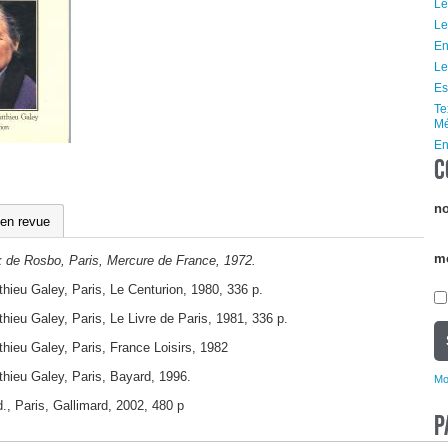
Le
Le
En
Le
Es
Te
Mé
En
C
no
 en revue
m
k de Rosbo, Paris, Mercure de France, 1972.
thieu Galey, Paris, Le Centurion, 1980, 336 p.
thieu Galey, Paris, Le Livre de Paris, 1981, 336 p.
thieu Galey, Paris, France Loisirs, 1982
thieu Galey, Paris, Bayard, 1996.
Mo
d., Paris, Gallimard, 2002, 480 p
P