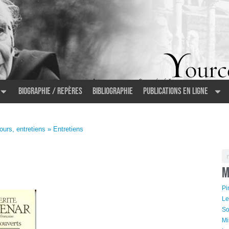
Biographie / Repères
Bibliographie
Publications en ligne
urs, entretiens
» Entretiens
M
Pi
Le
So
Mi