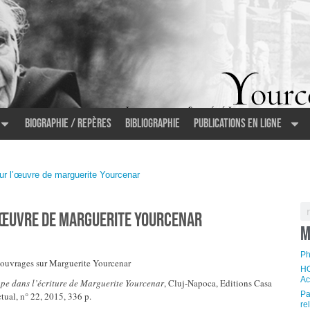
Biographie / Repères
Bibliographie
Publications en ligne
ur l’œuvre de marguerite Yourcenar
’œuvre de marguerite Yourcenar
M
Ph
vrages sur Marguerite Yourcenar
HO
Ac
pe dans l’écriture de Marguerite Yourcenar
, Cluj-Napoca, Editions Casa
Pa
tual, n° 22, 2015, 336 p.
re