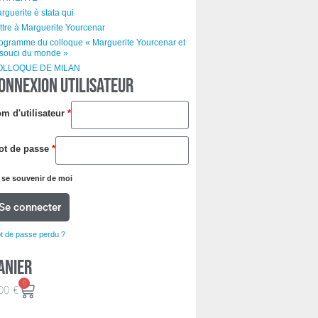
rguerite è stata qui
ttre à Marguerite Yourcenar
ogramme du colloque « Marguerite Yourcenar et
 souci du monde »
OLLOQUE DE MILAN
ONNEXION UTILISATEUR
m d'utilisateur
*
ot de passe
*
se souvenir de moi
Se connecter
t de passe perdu ?
anier
0
00
€