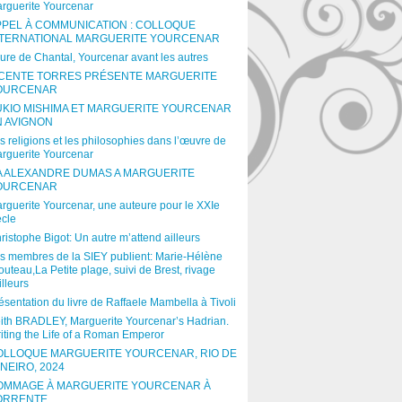
rguerite Yourcenar
PPEL À COMMUNICATION : COLLOQUE
NTERNATIONAL MARGUERITE YOURCENAR
ure de Chantal, Yourcenar avant les autres
ICENTE TORRES PRÉSENTE MARGUERITE
OURCENAR
UKIO MISHIMA ET MARGUERITE YOURCENAR
N AVIGNON
s religions et les philosophies dans l’œuvre de
rguerite Yourcenar
A ALEXANDRE DUMAS A MARGUERITE
OURCENAR
rguerite Yourcenar, une auteure pour le XXIe
ècle
ristophe Bigot: Un autre m’attend ailleurs
s membres de la SIEY publient: Marie-Hélène
outeau,La Petite plage, suivi de Brest, rivage
illeurs
ésentation du livre de Raffaele Mambella à Tivoli
ith BRADLEY, Marguerite Yourcenar’s Hadrian.
iting the Life of a Roman Emperor
OLLOQUE MARGUERITE YOURCENAR, RIO DE
NEIRO, 2024
OMMAGE À MARGUERITE YOURCENAR À
ORRENTE