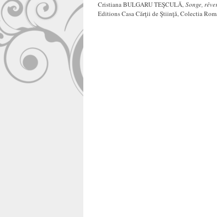
Cristiana BULGARU TEŞCULĂ,
Songe, rêve
Editions Casa Cărţii de Ştiinţă, Colectia Rom