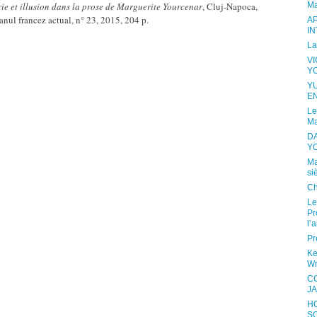
rie et illusion dans la prose de Marguerite Yourcenar
, Cluj-Napoca,
Ma
anul francez actual, n° 23, 2015, 204 p.
A
I
La
V
Y
Y
E
Le
Ma
D
Y
Ma
si
Ch
Le
Pr
l’a
Pr
Ke
Wr
C
JA
H
S