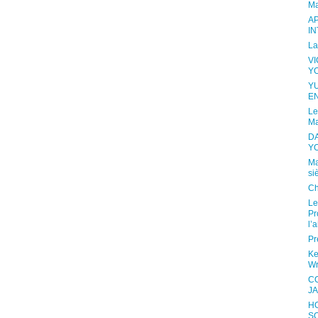
Ma
A
I
La
V
Y
Y
E
Le
Ma
D
Y
Ma
si
Ch
Le
Pr
l’a
Pr
Ke
Wr
C
JA
H
S