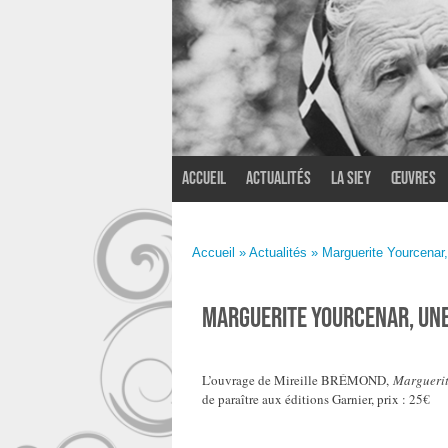
Accueil
Actualités
La SIEY
Œuvres
Accueil
»
Actualités
» Marguerite Yourcenar
Marguerite Yourcenar, une
L’ouvrage de Mireille BRÉMOND,
Marguerit
de paraître aux éditions Garnier, prix : 25€