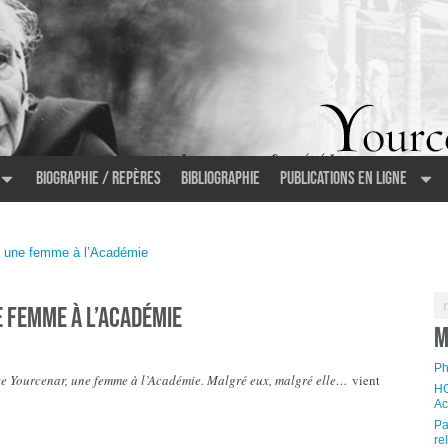
Biographie / Repères
Bibliographie
Publications en ligne
, une femme à l’Académie
 femme à l’Académie
M
Ph
e Yourcenar, une femme à l’Académie. Malgré eux, malgré elle…
vient
HO
Ac
Pa
re