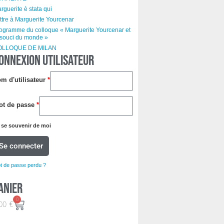
rguerite è stata qui
ttre à Marguerite Yourcenar
ogramme du colloque « Marguerite Yourcenar et
 souci du monde »
OLLOQUE DE MILAN
ONNEXION UTILISATEUR
m d'utilisateur
*
ot de passe
*
se souvenir de moi
Se connecter
t de passe perdu ?
anier
0
00
€