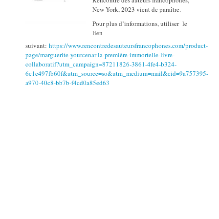
Rencontre des auteurs francophones,
New York, 2023 vient de paraître.
Pour plus d’informations, utiliser le
lien
suivant:
https://www.rencontredesauteursfrancophones.com/product-
page/marguerite-yourcenar-la-première-immortelle-livre-
collaboratif?utm_campaign=87211826-3861-4fe4-b324-
6c1e497fb60f&utm_source=so&utm_medium=mail&cid=9a757395-
a970-40c8-bb7b-f4cd0a85ed63