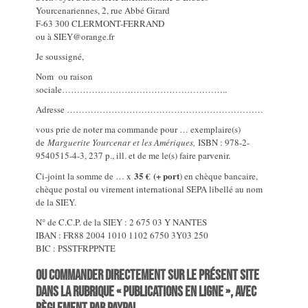
Yourcenariennes, 2, rue Abbé Girard
F-63 300 CLERMONT-FERRAND
ou à SIEY@orange.fr
Je soussigné,
Nom ou raison
sociale………………………………………………..
Adresse …………………………………………………………
vous prie de noter ma commande pour … exemplaire(s)
de
Marguerite Yourcenar et les Amériques,
ISBN : 978-2-
9540515-4-3, 237 p., ill. et de me le(s) faire parvenir.
35 €
(+ port
Ci-joint la somme de … x
) en chèque bancaire,
chèque postal ou virement international SEPA libellé au nom
de la SIEY.
N° de C.C.P. de la SIEY : 2 675 03 Y NANTES
IBAN : FR88 2004 1010 1102 6750 3Y03 250
BIC : PSSTFRPPNTE
ou commander directement sur le présent site
dans la rubrique « Publications en ligne », avec