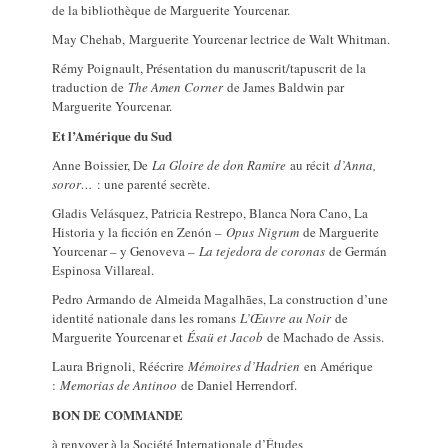
de la bibliothèque de Marguerite Yourcenar.
May Chehab, Marguerite Yourcenar lectrice de Walt Whitman.
Rémy Poignault, Présentation du manuscrit/tapuscrit de la
traduction de
The Amen Corner
de James Baldwin par
Marguerite Yourcenar.
Et l’Amérique du Sud
Anne Boissier, De
La Gloire de don Ramire
au récit
d’Anna,
soror…
: une parenté secrète.
Gladis Velásquez, Patricia Restrepo, Blanca Nora Cano, La
Historia y la ficción en Zenón –
Opus
Nigrum
de Marguerite
Yourcenar – y Genoveva –
La tejedora de coronas
de Germán
Espinosa Villareal.
Pedro Armando de Almeida Magalhães, La construction d’une
identité nationale dans les romans
L’Œuvre au Noir
de
Marguerite Yourcenar et
Ésaü et Jacob
de Machado de Assis.
Laura Brignoli, Réécrire
Mémoires d’Hadrien
en Amérique
:
Memorias de Antinoo
de Daniel Herrendorf.
BON DE COMMANDE
à renvoyer à la Société Internationale d’Études