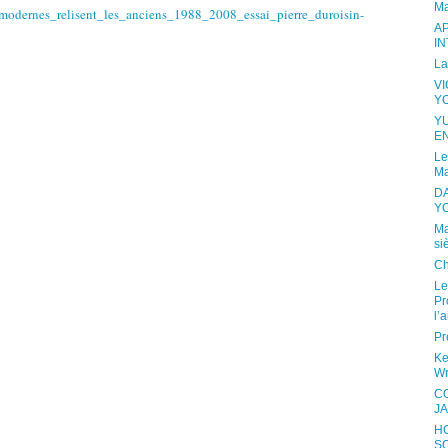
Ma
s_modernes_relisent_les_anciens_1988_2008_essai_pierre_duroisin-
A
I
La
V
Y
Y
E
Le
Ma
D
Y
Ma
si
Ch
Le
Pr
l’a
Pr
Ke
Wr
C
JA
H
S