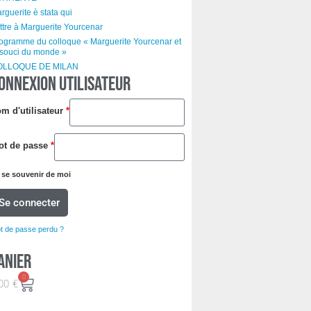
rguerite è stata qui
ttre à Marguerite Yourcenar
ogramme du colloque « Marguerite Yourcenar et
 souci du monde »
OLLOQUE DE MILAN
ONNEXION UTILISATEUR
m d'utilisateur
*
ot de passe
*
se souvenir de moi
Se connecter
t de passe perdu ?
anier
0
00
€