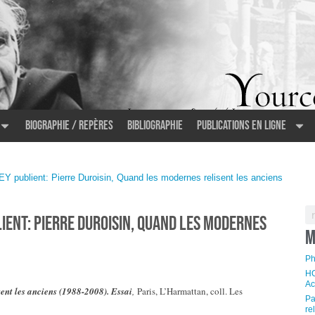
Biographie / Repères
Bibliographie
Publications en ligne
 publient: Pierre Duroisin, Quand les modernes relisent les anciens
ient: Pierre Duroisin, Quand les modernes
M
Ph
HO
Ac
ent les anciens (1988-2008). Essai
,
Paris, L’Harmattan, coll. Les
Pa
re