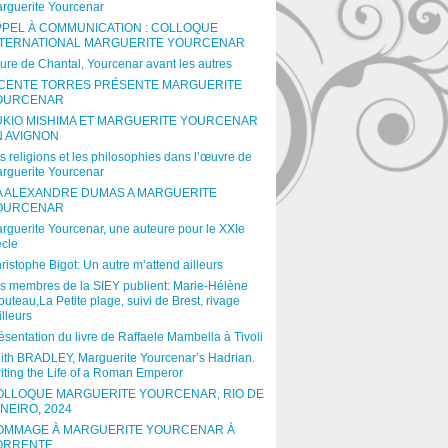
rguerite Yourcenar
PPEL À COMMUNICATION : COLLOQUE
NTERNATIONAL MARGUERITE YOURCENAR
ure de Chantal, Yourcenar avant les autres
ICENTE TORRES PRÉSENTE MARGUERITE
OURCENAR
UKIO MISHIMA ET MARGUERITE YOURCENAR
N AVIGNON
s religions et les philosophies dans l’œuvre de
rguerite Yourcenar
A ALEXANDRE DUMAS A MARGUERITE
OURCENAR
rguerite Yourcenar, une auteure pour le XXIe
ècle
ristophe Bigot: Un autre m’attend ailleurs
s membres de la SIEY publient: Marie-Hélène
outeau,La Petite plage, suivi de Brest, rivage
illeurs
ésentation du livre de Raffaele Mambella à Tivoli
ith BRADLEY, Marguerite Yourcenar’s Hadrian.
iting the Life of a Roman Emperor
OLLOQUE MARGUERITE YOURCENAR, RIO DE
NEIRO, 2024
OMMAGE À MARGUERITE YOURCENAR À
ORRENTE