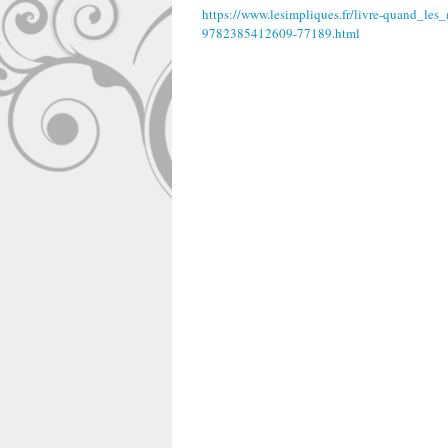
https://www.lesimpliques.fr/livre-quand_le
9782385412609-77189.html