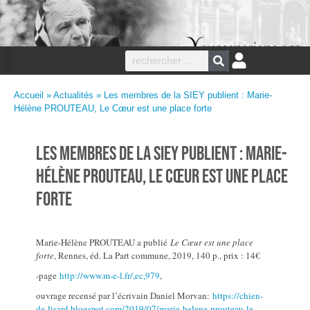
Accueil
»
Actualités
» Les membres de la SIEY publient : Marie-
Hélène PROUTEAU, Le Cœur est une place forte
Les membres de la SIEY publient : Marie-
Hélène PROUTEAU, Le Cœur est une place
forte
Marie-Hélène PROUTEAU a publié
Le Cœur est une place
forte
, Rennes, éd. La Part commune, 2019, 140 p., prix : 14€
-page
http://www.m-e-l.fr/,ec,979
,
ouvrage recensé par l’écrivain Daniel Morvan:
https://chien-
de-lisard.blogspot.com/2019/07/marie-helene-prouteau-le-