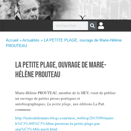
Accueil
»
Actualités
» LA PETITE PLAGE, ouvrage de Marie-Hélène
PROUTEAU
LA PETITE PLAGE, ouvrage de Marie-
Hélène PROUTEAU
Marie-Hélène PROUTEAU, membre de la SIEY, vient de publier
un ouvrage de petites proses poétiques et
autobiographiques,
La petite plage
,
aux éditions La Part
commune.
http://terresdefemmes.blogs.com/mon_weblog/2015/09/marie-
h%C3%A9l%C3%A8ne-prouteau-la-petite-plage-par-
ang%C3%A8le-paoli.html