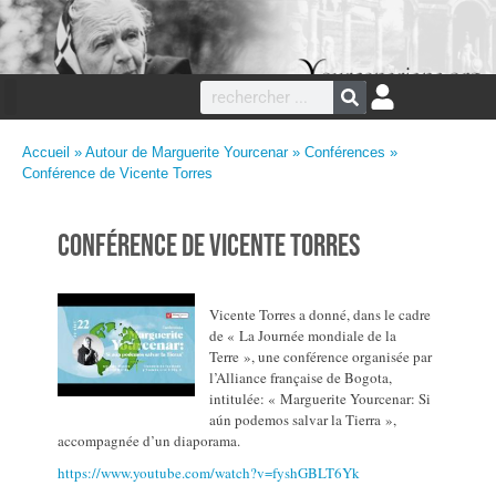
Accueil
»
Autour de Marguerite Yourcenar
»
Conférences
»
Conférence de Vicente Torres
Conférence de Vicente Torres
Vicente Torres a donné, dans le cadre
de « La Journée mondiale de la
Terre », une conférence organisée par
l’Alliance française de Bogota,
intitulée: « Marguerite Yourcenar: Si
aún podemos salvar la Tierra »,
accompagnée d’un diaporama.
https://www.youtube.com/watch?v=fyshGBLT6Yk