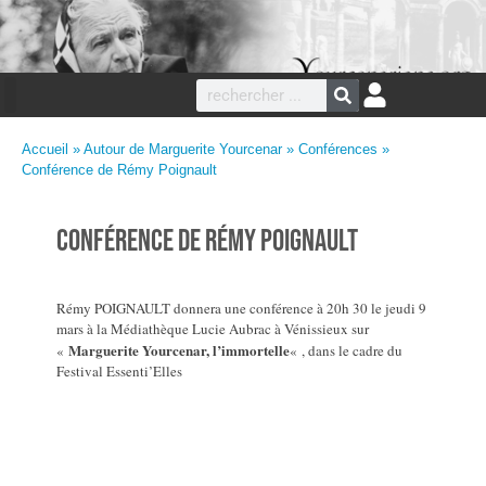
Accueil
»
Autour de Marguerite Yourcenar
»
Conférences
»
Conférence de Rémy Poignault
Conférence de Rémy Poignault
Rémy POIGNAULT donnera une conférence à 20h 30 le jeudi 9
mars à la Médiathèque Lucie Aubrac à Vénissieux sur
Marguerite Yourcenar, l’immortelle
«
« , dans le cadre du
Festival Essenti’Elles