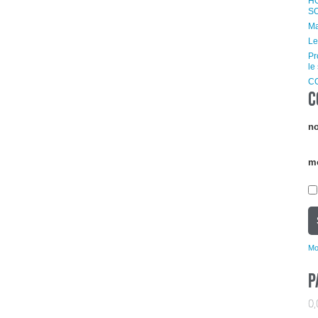
H
S
Ma
Le
Pr
le
C
C
no
m
Mo
P
0,