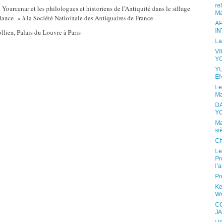
re
urcenar et les philologues et historiens de l’Antiquité dans le sillage
Ma
ance » à la Société Natioinale des Antiquaires de France
A
I
lien, Palais du Louvre à Paris
La
V
Y
Y
E
Le
Ma
D
Y
Ma
si
Ch
Le
Pr
l’a
Pr
Ke
Wr
C
JA