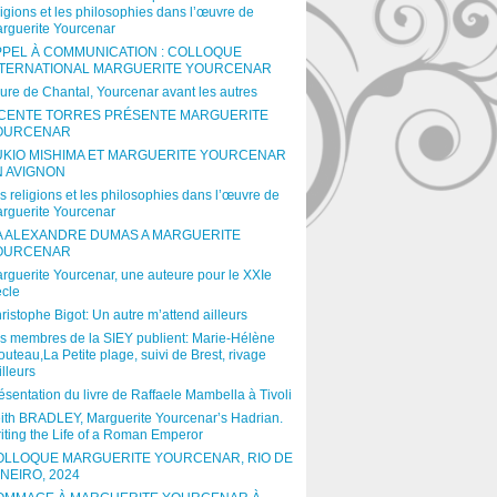
ligions et les philosophies dans l’œuvre de
rguerite Yourcenar
PPEL À COMMUNICATION : COLLOQUE
NTERNATIONAL MARGUERITE YOURCENAR
ure de Chantal, Yourcenar avant les autres
ICENTE TORRES PRÉSENTE MARGUERITE
OURCENAR
UKIO MISHIMA ET MARGUERITE YOURCENAR
N AVIGNON
s religions et les philosophies dans l’œuvre de
rguerite Yourcenar
A ALEXANDRE DUMAS A MARGUERITE
OURCENAR
rguerite Yourcenar, une auteure pour le XXIe
ècle
ristophe Bigot: Un autre m’attend ailleurs
s membres de la SIEY publient: Marie-Hélène
outeau,La Petite plage, suivi de Brest, rivage
illeurs
ésentation du livre de Raffaele Mambella à Tivoli
ith BRADLEY, Marguerite Yourcenar’s Hadrian.
iting the Life of a Roman Emperor
OLLOQUE MARGUERITE YOURCENAR, RIO DE
NEIRO, 2024