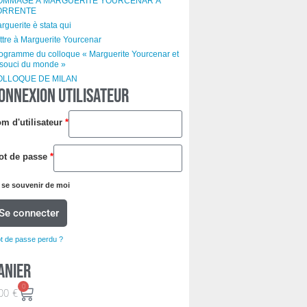
OMMAGE À MARGUERITE YOURCENAR À
ORRENTE
rguerite è stata qui
ttre à Marguerite Yourcenar
ogramme du colloque « Marguerite Yourcenar et
 souci du monde »
OLLOQUE DE MILAN
ONNEXION UTILISATEUR
m d'utilisateur
*
ot de passe
*
se souvenir de moi
Se connecter
t de passe perdu ?
anier
0
00
€