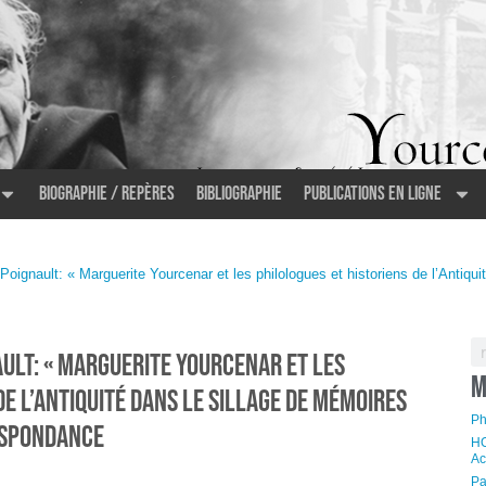
Biographie / Repères
Bibliographie
Publications en ligne
gnault: « Marguerite Yourcenar et les philologues et historiens de l’Antiqui
ult: « Marguerite Yourcenar et les
M
de l’Antiquité dans le sillage de Mémoires
Ph
espondance
HO
Ac
Pa