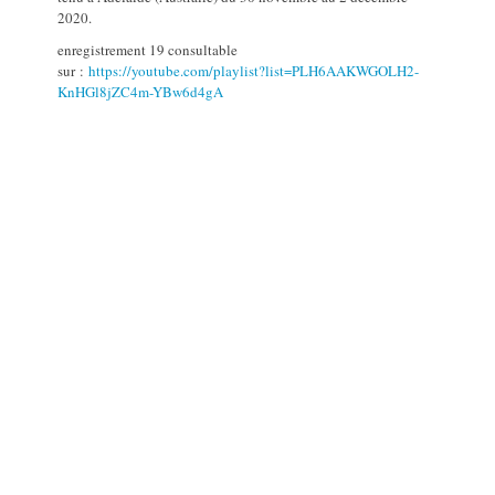
2020.
enregistrement 19 consultable
sur :
https://youtube.com/playlist?list=PLH6AAKWGOLH2-
KnHGl8jZC4m-YBw6d4gA