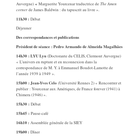
«
Auvergne)
Marguerite Yourcenar traductrice de
The Amen
corner
de James Baldwin : du tapuscrit au livre ».
11h30 :
Débat
Déjeuner
Des correspondances et publications
Président de séance : Pedro Armando de Almeida Magalhães
14h30 : LYU Lyu
(Doctorante du CELIS, Clermont Auvergne)
« L’univers en rupture et en reconnexion dans la
correspondance de M. Y. à Emmanuel Boudot-Lamotte de
l’année 1939 à 1949 ».
15h00 : Jean-Yves Celo
(Université Rennes 2) « Rencontrer et
publier : Yourcenar aux Amériques, de France forever (1941) à
Chimera (1946) ».
15h30 :
Débat
15h45 :
Pause-café
16h10 :
Assemblée générale de la SIEY
19h00 :
Dîner