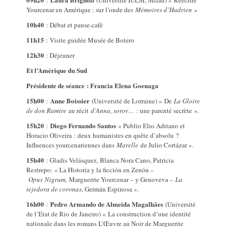
:
(Université IULM, Milan) « Réécrire
Yourcenar en Amérique : sur l’onde des
Mémoires d’Hadrien
»
10h40
: Débat et pause-café
11h15
: Visite guidée Musée de Botero
12h30
: Déjeuner
Et l’Amérique du Sud
Présidente de séance : Francia Elena Goenaga
15h00
Anne Boissier
:
(Université de Lorraine) « De
La Gloire
de don Ramire
au récit
d’Anna, soror…
: une parenté secrète ».
15h20
Diego Fernando Santos
:
« Publio Elio Adriano et
Horacio Oliveira : deux humanistes en quête d’absolu ?
Influences yourcenariennes dans
Marelle
de Julio Cortázar ».
15h40
: Gladis Velásquez, Blanca Nora Cano, Patricia
Restrepo: « La Historia y la ficción en Zenón –
Opus
Nigrum,
Marguerite Yourcenar – y Genoveva –
La
tejedora de coronas
, Germán Espinosa ».
16h00
Pedro Armando de Almeida Magalhães
:
(Université
de l’Etat de Rio de Janeiro) « La construction d’une identité
nationale dans les romans L’Œuvre au Noir de Marguerite