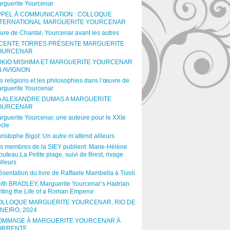
rguerite Yourcenar
PPEL À COMMUNICATION : COLLOQUE
NTERNATIONAL MARGUERITE YOURCENAR
ure de Chantal, Yourcenar avant les autres
ICENTE TORRES PRÉSENTE MARGUERITE
OURCENAR
UKIO MISHIMA ET MARGUERITE YOURCENAR
N AVIGNON
s religions et les philosophies dans l’œuvre de
rguerite Yourcenar
A ALEXANDRE DUMAS A MARGUERITE
OURCENAR
rguerite Yourcenar, une auteure pour le XXIe
ècle
ristophe Bigot: Un autre m’attend ailleurs
s membres de la SIEY publient: Marie-Hélène
outeau,La Petite plage, suivi de Brest, rivage
illeurs
ésentation du livre de Raffaele Mambella à Tivoli
ith BRADLEY, Marguerite Yourcenar’s Hadrian.
iting the Life of a Roman Emperor
OLLOQUE MARGUERITE YOURCENAR, RIO DE
NEIRO, 2024
OMMAGE À MARGUERITE YOURCENAR À
ORRENTE