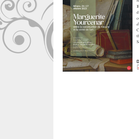
l
Y
d
c
d
C
t
S
D