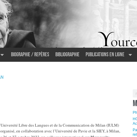
Biographie / Repères
Bibliographie
Publications en ligne
AN
M
Ph
HO
Ac
’Université Libre des Langues et de la Communication de Milan (IULM)
Pa
 organisé, en collaboration avec l’Université de Pavie et la SIEY, à Milan,
re