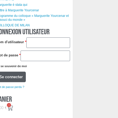
rguerite è stata qui
ttre à Marguerite Yourcenar
ogramme du colloque « Marguerite Yourcenar et
 souci du monde »
OLLOQUE DE MILAN
ONNEXION UTILISATEUR
m d'utilisateur
*
ot de passe
*
se souvenir de moi
Se connecter
t de passe perdu ?
anier
0
00
€