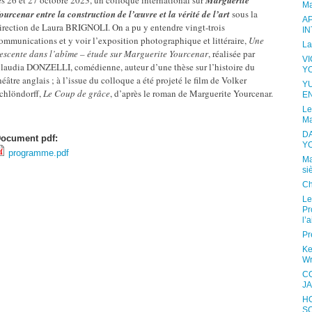
es 26 et 27 octobre 2023, un colloque international sur
Marguerite
Ma
ourcenar
entre la construction de l’œuvre et la vérité de l’art
sous la
A
irection de Laura BRIGNOLI. On a pu y entendre vingt-trois
I
ommunications et y voir l’exposition photographique et littéraire,
Une
La
escente dans l’abîme – étude sur Marguerite Yourcenar
, réalisée par
V
laudia DONZELLI, comédienne, auteur d’une thèse sur l’histoire du
Y
héâtre anglais ; à l’issue du colloque a été projeté le film de Volker
Y
chlöndorff,
Le Coup de grâce
, d’après le roman de Marguerite Yourcenar.
E
Le
Ma
D
ocument pdf:
Y
programme.pdf
Ma
si
Ch
Le
Pr
l’a
Pr
Ke
Wr
C
JA
H
S