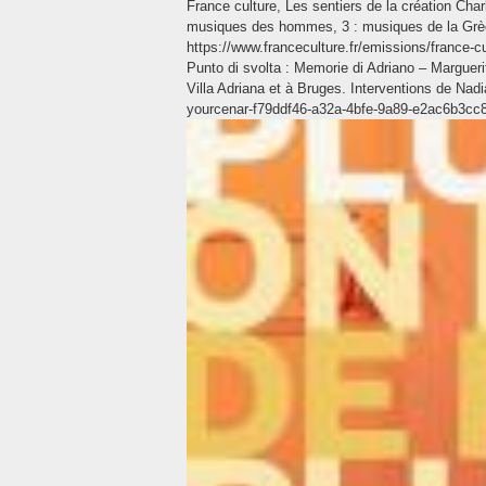
France culture, Les sentiers de la création Char
musiques des hommes, 3 : musiques de la Grèc
https://www.franceculture.fr/emissions/france-cu
Punto di svolta : Memorie di Adriano – Margueri
Villa Adriana et à Bruges. Interventions de Nadi
yourcenar-f79ddf46-a32a-4bfe-9a89-e2ac6b3cc8