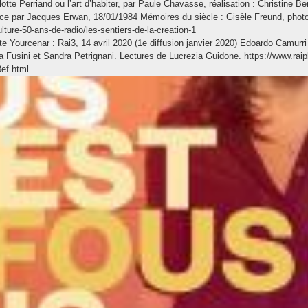
lotte Perriand ou l’art d’habiter, par Paule Chavasse, réalisation : Christine 
e par Jacques Erwan, 18/01/1984 Mémoires du siècle : Gisèle Freund, phot
lture-50-ans-de-radio/les-sentiers-de-la-creation-1
te Yourcenar : Rai3, 14 avril 2020 (1e diffusion janvier 2020) Edoardo Camurri
a Fusini et Sandra Petrignani. Lectures de Lucrezia Guidone. https://www.raipl
ef.html