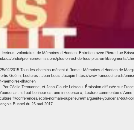
es lecteurs volontaires de Mémoires d’Hadrien. Entretien avec Pierre-Luc Bri
canada.ca/ohdio/premiere/emissions/plus-on-est-de-fous-plus-on-lit/segments/
e, 25/02/2015 Tous les chemins mènent à Rome : Mémoires d’Hadrien de Marg
rtis-Guérin, Lectures : Jean-Louis Jacopin https://www.franceculture.fr/emi
4-memoires-dhadrien
 Par Cécile Terouanne, et Jean-Claude Loiseau. Émission diffusée sur France
e Yourcenar : « Tout bonheur est une innocence », Lecture commentée d’Anne-
ulture.fr/conferences/ecole-normale-superieure/marguerite-yourcenar-tout-b
François Busnel du 25 mai 2017