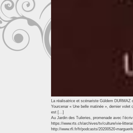
La réalisatrice et scénariste Güldem DURMAZ qui 
Yourcenar « Une belle matinée », dernier volet d
est […]
Au Jardin des Tuileries, promenade avec l’écriv
https://www.rts.ch/archives/tv/culture/vie-litte
http://www.rfi.fr/fr/podcasts/20200520-margueri