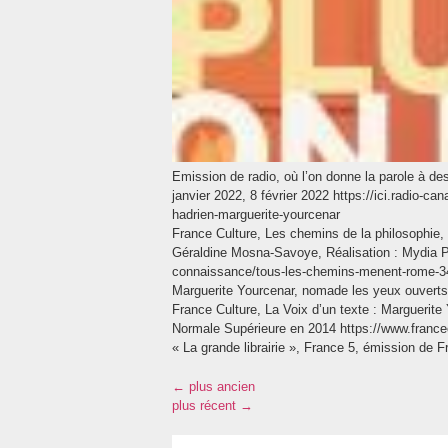
Emission de radio, où l’on donne la parole à d
janvier 2022, 8 février 2022 https://ici.radio-
hadrien-marguerite-yourcenar
France Culture, Les chemins de la philosophi
Géraldine Mosna-Savoye, Réalisation : Mydia Po
connaissance/tous-les-chemins-menent-rome-3
Marguerite Yourcenar, nomade les yeux ouverts.
France Culture, La Voix d’un texte : Marguerit
Normale Supérieure en 2014 https://www.francec
« La grande librairie », France 5, émission de 
←
plus ancien
plus récent
→