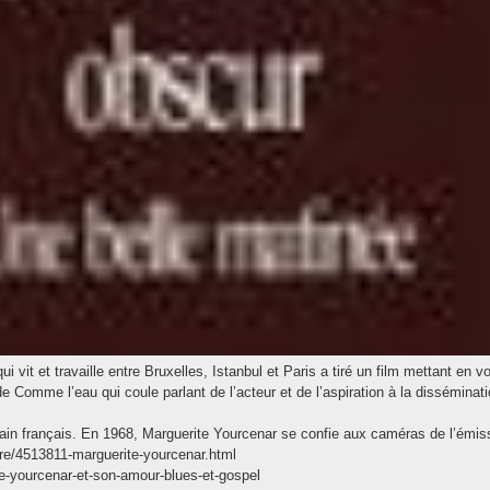
vit et travaille entre Bruxelles, Istanbul et Paris a tiré un film mettant en v
e Comme l’eau qui coule parlant de l’acteur et de l’aspiration à la disséminati
ain français. En 1968, Marguerite Yourcenar se confie aux caméras de l’émissio
raire/4513811-marguerite-yourcenar.html
te-yourcenar-et-son-amour-blues-et-gospel