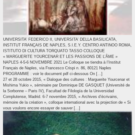
UNIVERSITA’ FEDERICO II, UNIVERSITA’ DELLA BASILICATA,
INSTITUT FRANÇAIS DE NAPLES, S.I.E.Y. CENTRO ANTINOO ROMA,
ISTITUTO DI CULTURA TORQUATO TASSO COLLOQUE
« MARGUERITE YOURCENAR ET LES PASSIONS DE L’ÂME »
NAPLES 4-5-6 NOVEMBRE 2021 Le Colloque se tiendra à l’Institut
Français de Naples, via Francesco Crispi n. 86, 80121 Naples
PROGRAMME : voir le document pdf ci-dessous On […]
27 et 28 octobre 2015, « Dialogue des cultures : Marguerite Yourcenar et
Mishima Yukio », séminaire par Dominique DE GASQUET (Université de
la Sorbonne – Paris IV), Facultad de Filología de la Universidad
Complutense, Madrid. 6-7 novembre 2015, « Archives d’écrivains,
mémoire de la création », colloque international avec la projection de « Si
vous voulons encore essayer de sauver […]