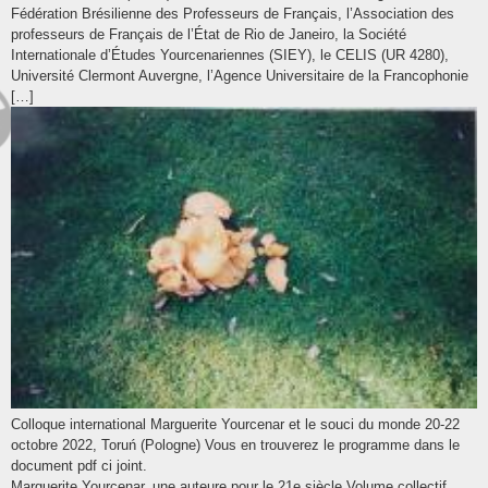
Fédération Brésilienne des Professeurs de Français, l’Association des
professeurs de Français de l’État de Rio de Janeiro, la Société
Internationale d’Études Yourcenariennes (SIEY), le CELIS (UR 4280),
Université Clermont Auvergne, l’Agence Universitaire de la Francophonie
[…]
Colloque international Marguerite Yourcenar et le souci du monde 20-22
octobre 2022, Toruń (Pologne) Vous en trouverez le programme dans le
document pdf ci joint.
Marguerite Yourcenar, une auteure pour le 21e siècle Volume collectif