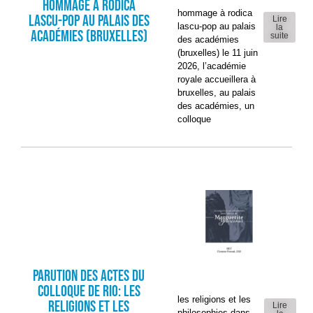
HOMMAGE À RODICA
hommage à rodica
LASCU-POP au Palais des
Lire
lascu-pop au palais
la
Académies (Bruxelles)
suite
des académies
(bruxelles) le 11 juin
2026, l’académie
royale accueillera à
bruxelles, au palais
des académies, un
colloque
Parution des Actes du
colloque de Rio: Les
les religions et les
religions et les
Lire
philosophies dans