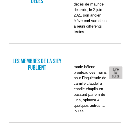
décès
décès de maurice
delcroix, le 2 juin
2021 son ancien
élève carl van deun
a réuni différents
textes
Les membres de la SIEY
publient
marie-hélène
Lire
prouteau ces mains
la
suite
pour l’inquiétude de
camille claudel à
charlie chaplin en
passant par erri de
luca, spinoza &
quelques autres …
louise