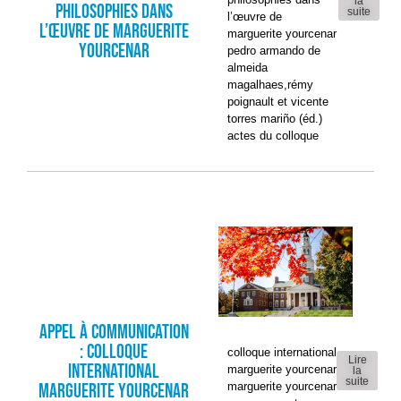
la
philosophies dans
suite
l’œuvre de
l’œuvre de Marguerite
marguerite yourcenar
Yourcenar
pedro armando de
almeida
magalhaes,rémy
poignault et vicente
torres mariño (éd.)
actes du colloque
APPEL À COMMUNICATION
: COLLOQUE
colloque international
Lire
INTERNATIONAL
marguerite yourcenar
la
suite
MARGUERITE YOURCENAR
marguerite yourcenar