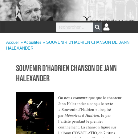
Accueil
»
Actualités
» SOUVENIR D’HADRIEN CHANSON DE JANN
HALEXANDER
SOUVENIR D’HADRIEN CHANSON DE JANN
HALEXANDER
On nous communique que le chanteur
Jann Halexander a conçu le texte
« Souvenir d’Hadrien », inspiré
par
Mémoires d’Hadrien
, lu par
l’artiste pendant le premier
confinement. La chanson figure sur
l’album CONSOLATIO, de 7 titres