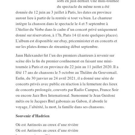
sorti en juin dernier. Une mini-tournée
du spectacle du même nom a été
donnée du 12 juin au 3 juillet à Paris, les dates en province
auront lieu à partir de la rentrée si tout va bien. Le chanteur
intègre la chanson dans le spectacle le 4 et 5 septembre à
l’Atelier du Verbe dans le cadre d’un concert privé uniquement
donné sur réservation, à 17h, Paris 14 (il reste quelques places).
L’album est disponible sur ebay, priceminister et en concerts et
sur les plates-formes de streaming début septembre.
Jann Halexander fut l’un des premiers chanteurs à revenir sur
scène dès la fin du premier confinement en faisant une mini-
tournée à Paris et en province du 22 juin au 11 juillet 2020. Il a
fêté 17 ans de chansons le 5 octobre au Théâtre du Gouvernail.
Enfin, du 30 janvier au 24 avril 2021, il a donné une série de
concerts privés avec public en réaction à la fermeture des lieux
de concerts prolongée, couverts par Radio Campus, France Soir
ou encore Jazz Box International. Surnommé le Jean Guidoni
métis ou le Jacques Brel gabonais au Gabon, il aborde le
voyage, l’altérité, la mort, la famille dans ses chansons.
Souvenir d’Hadrien
Où est Antinoüs au creux d’une rivière
Où est Antinoüs au creux d’une rivière