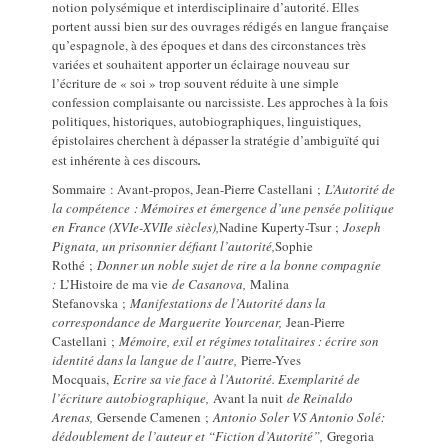
notion polysémique et interdisciplinaire d’autorité. Elles
portent aussi bien sur des ouvrages rédigés en langue française
qu’espagnole, à des époques et dans des circonstances très
variées et souhaitent apporter un éclairage nouveau sur
l’écriture de « soi » trop souvent réduite à une simple
confession complaisante ou narcissiste. Les approches à la fois
politiques, historiques, autobiographiques, linguistiques,
épistolaires cherchent à dépasser la stratégie d’ambiguïté qui
est inhérente à ces discours
.
Sommaire : Avant-propos, Jean-Pierre Castellani ;
L’Autorité de
la compétence : Mémoires et émergence d’une pensée politique
en France (XVIe-XVIIe siècles),
Nadine Kuperty-Tsur ;
Joseph
Pignata, un prisonnier défiant l’autorité,
Sophie
Rothé ;
Donner un noble sujet de rire a la bonne compagnie
:
L’Histoire de ma vie
de Casanova,
Malina
Stefanovska ;
Manifestations de l’Autorité dans la
correspondance de Marguerite Yourcenar,
Jean-Pierre
Castellani ;
Mémoire, exil et régimes totalitaires : écrire son
identité dans la langue de l’autre,
Pierre-Yves
Mocquais,
Ecrire sa vie face à l’Autorité. Exemplarité de
l’écriture autobiographique,
Avant la nuit
de Reinaldo
Arenas,
Gersende Camenen ;
Antonio Soler VS Antonio Solé:
dédoublement de l’auteur et “Fiction d’Autorité”,
Gregoria