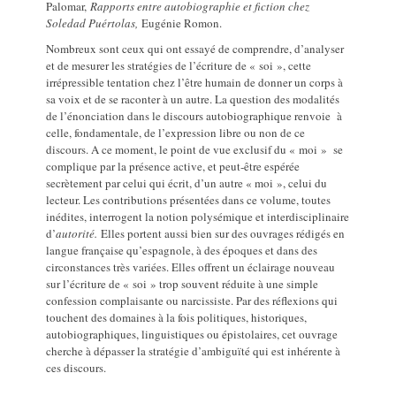
Palomar,
Rapports entre autobiographie et fiction chez
Soledad Puértolas,
Eugénie Romon.
Nombreux sont ceux qui ont essayé de comprendre, d’analyser
et de mesurer les stratégies de l’écriture de « soi », cette
irrépressible tentation chez l’être humain de donner un corps à
sa voix et de se raconter à un autre. La question des modalités
de l’énonciation dans le discours autobiographique renvoie à
celle, fondamentale, de l’expression libre ou non de ce
discours. A ce moment, le point de vue exclusif du « moi » se
complique par la présence active, et peut‑être espérée
secrètement par celui qui écrit, d’un autre « moi », celui du
lecteur. Les contributions présentées dans ce volume, toutes
inédites, interrogent la notion polysémique et interdisciplinaire
d’
autorité.
Elles portent aussi bien sur des ouvrages rédigés en
langue française qu’espagnole, à des époques et dans des
circonstances très variées. Elles offrent un éclairage nouveau
sur l’écriture de « soi » trop souvent réduite à une simple
confession complaisante ou narcissiste. Par des réflexions qui
touchent des domaines à la fois politiques, historiques,
autobiographiques, linguistiques ou épistolaires, cet ouvrage
cherche à dépasser la stratégie d’ambiguïté qui est inhérente à
ces discours.