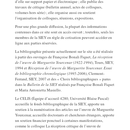
d’elle sur support papier et électronique ; elle publie des
travaux de critique (bulletin annuel, actes de colloques,
volumes hors série) ; elle organise aussi ou soutient
l’organisation de colloques, réunions, expositions.
Pour une plus grande diffusion, la plupart des informations
contenues dans ce site sont en accès ouvert ; toutefois, seuls les
membres de la SIEY en règle de cotisation peuvent accéder en
ligne aux parties réservées.
La bibliographie présente actuellement sur le site a été réalisée
à partir des ouvrages de Françoise Bonali Fiquet,
La réception
de l’œuvre de Marguerite Yourcenar (1922-1994)
, Tours, SIEY,
1994 et
​Réception de l’œuvre de Marguerite Yourcenar. Essai
de bibliographie chronologique (1995-2006)
, Clermont-
Ferrand, SIEY, 2007 et des « Choix bibliographiques » parus
dans le
Bulletin de la SIEY
réalisés par Françoise Bonali Fiquet
et Maria Antonietta Masiello.
Le CELIS (Équipe d’accueil 4280, Université Blaise Pascal)
accueille le fonds bibliographique de la SIEY, apporte un
soutien à la numérisation des articles sur l’œuvre de Marguerite
Yourcenar, accueille doctorants et chercheurs étrangers, apporte
un soutien financier ponctuel à certaines manifestations,
comme le colloque La réception critique de l’œuvre de