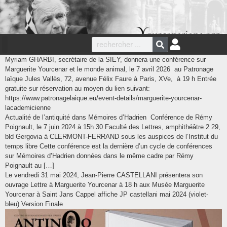
Myriam GHARBI, secrétaire de la SIEY, donnera une conférence sur
Marguerite Yourcenar et le monde animal, le 7 avril 2026 au Patronage
laïque Jules Vallès, 72, avenue Félix Faure à Paris, XVe, à 19 h Entrée
gratuite sur réservation au moyen du lien suivant:
https://www.patronagelaique.eu/event-details/marguerite-yourcenar-
lacademicienne
Actualité de l’antiquité dans Mémoires d’Hadrien Conférence de Rémy
Poignault, le 7 juin 2024 à 15h 30 Faculté des Lettres, amphithéâtre 2 29,
bld Gergovia à CLERMONT-FERRAND sous les auspices de l’Institut du
temps libre Cette conférence est la dernière d’un cycle de conférences
sur Mémoires d’Hadrien données dans le même cadre par Rémy
Poignault au […]
Le vendredi 31 mai 2024, Jean-Pierre CASTELLANI présentera son
ouvrage Lettre à Marguerite Yourcenar à 18 h aux Musée Marguerite
Yourcenar à Saint Jans Cappel affiche JP castellani mai 2024 (violet-
bleu) Version Finale