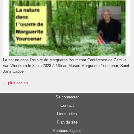
La nature dans l’œuvre de Marguerite Yourcenar Conférence de Camille
van Woerkum le 3 juin 2023 à 16h au Musée Marguerite Yourcenar, Saint
Jans Cappel
←
plus ancien
Se connecter
Contact
Liens utiles
Plan du site
Mentions légales