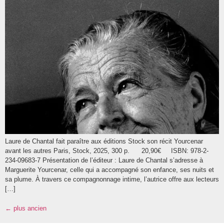
Laure de Chantal fait paraître aux éditions Stock son récit Yourcenar
avant les autres Paris, Stock, 2025, 300 p. 20,90€ ISBN: 978-2-
234-09683-7 Présentation de l’éditeur : Laure de Chantal s’adresse à
Marguerite Yourcenar, celle qui a accompagné son enfance, ses nuits et
sa plume. À travers ce compagnonnage intime, l’autrice offre aux lecteurs
[…]
←
plus ancien