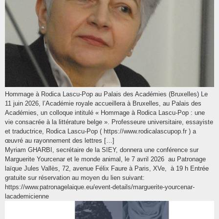
Hommage à Rodica Lascu-Pop au Palais des Académies (Bruxelles) Le
11 juin 2026, l’Académie royale accueillera à Bruxelles, au Palais des
Académies, un colloque intitulé « Hommage à Rodica Lascu-Pop : une
vie consacrée à la littérature belge ». Professeure universitaire, essayiste
et traductrice, Rodica Lascu-Pop ( https://www.rodicalascupop.fr ) a
œuvré au rayonnement des lettres […]
Myriam GHARBI, secrétaire de la SIEY, donnera une conférence sur
Marguerite Yourcenar et le monde animal, le 7 avril 2026 au Patronage
laïque Jules Vallès, 72, avenue Félix Faure à Paris, XVe, à 19 h Entrée
gratuite sur réservation au moyen du lien suivant:
https://www.patronagelaique.eu/event-details/marguerite-yourcenar-
lacademicienne