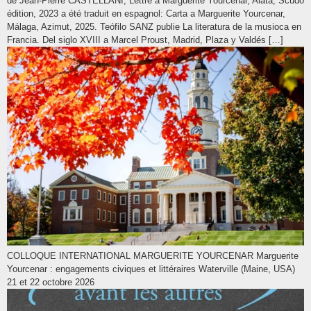
de Jean-Pierre CASTELLANI, Lettre à Marguerite Yourcenar, Alata, Scudo
édition, 2023 a été traduit en espagnol: Carta a Marguerite Yourcenar,
Málaga, Azimut, 2025. Teófilo SANZ publie La literatura de la musioca en
Francia. Del siglo XVIII a Marcel Proust, Madrid, Plaza y Valdés […]
COLLOQUE INTERNATIONAL MARGUERITE YOURCENAR Marguerite
Yourcenar : engagements civiques et littéraires Waterville (Maine, USA)
21 et 22 octobre 2026