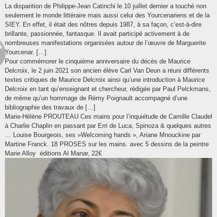
La disparition de Philippe-Jean Catinchi le 10 juillet dernier a touché non
seulement le monde littéraire mais aussi celui des Yourcenariens et de la
SIEY. En effet, il était des nôtres depuis 1987, à sa façon, c’est-à-dire
brillante, passionnée, fantasque. Il avait participé activement à de
nombreuses manifestations organisées autour de l’œuvre de Marguerite
Yourcenar. […]
Pour commémorer le cinquième anniversaire du décès de Maurice
Delcroix, le 2 juin 2021 son ancien élève Carl Van Deun a réuni différents
textes critiques de Maurice Delcroix ainsi qu’une introduction à Maurice
Delcroix en tant qu’enseignant et chercheur, rédigée par Paul Pelckmans,
de même qu’un hommage de Rémy Poignault accompagné d’une
bibliographie des travaux de […]
Marie-Hélène PROUTEAU Ces mains pour l’inquiétude de Camille Claudel
à Charlie Chaplin en passant par Erri de Luca, Spinoza & quelques autres
… Louise Bourgeois, ses »Welcoming hands », Ariane Mnouckine par
Martine Franck. 18 PROSES sur les mains. avec 5 dessins de la peintre
Marie Alloy éditions Al Manar, 22€