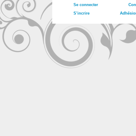
Se connecter
Con
S’incrire
Adhésio