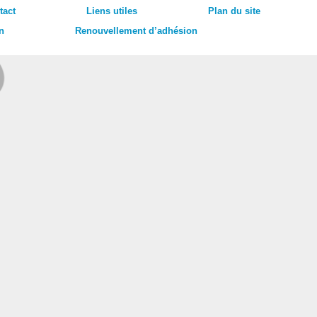
tact
Liens utiles
Plan du site
n
Renouvellement d’adhésion